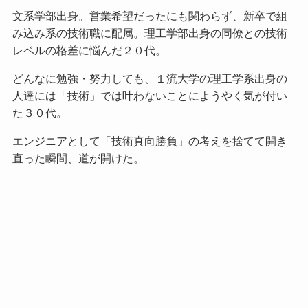
文系学部出身。営業希望だったにも関わらず、新卒で組
み込み系の技術職に配属。理工学部出身の同僚との技術
レベルの格差に悩んだ２０代。
どんなに勉強・努力しても、１流大学の理工学系出身の
人達には「技術」では叶わないことにようやく気が付い
た３０代。
エンジニアとして「技術真向勝負」の考えを捨てて開き
直った瞬間、道が開けた。
2019年、人生通算２回目の退職勧奨のリストラ面談も乗
り切り成功。
１流大学出身の同僚が次々と退職を強いられる中、今な
お東証一部上場企業にしぶとく在籍中。
また、社外ではレビューライターとして１本３万円のオ
ファーでＷＥＢ記事作成も実施。日本のみならず、海外