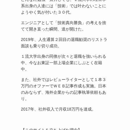
系出身の人達には「技術」では叶わないことに
ようやく気が付いた３０代。
エンジニアとして「技術真向勝負」の考えを捨
てて開き直った瞬間、道が開けた。
2019年、人生通算２回目の退職勧奨のリストラ
面談も乗り切り成功。
１流大学出身の同僚が次々と退職を強いられる
中、今なお東証一部上場企業にしぶとく在籍
中。
また、社外ではレビューライターとして１本３
万円のオファーでＷＥＢ記事作成も実施。日本
のみならず、海外企業からの記事執筆依頼もあ
り。
2017年、社外収入で月収18万円を達成。